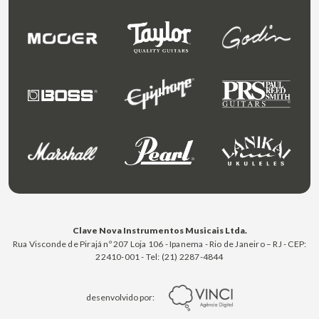
Clave Nova Instrumentos Musicais Ltda.
Rua Visconde de Pirajá nº 207 Loja 106 - Ipanema - Rio de Janeiro – RJ - CEP:
22410-001 - Tel: (21) 2287-4844
desenvolvido por: